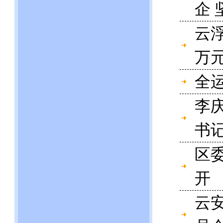
企
云
万
全
李
书
区
开
云