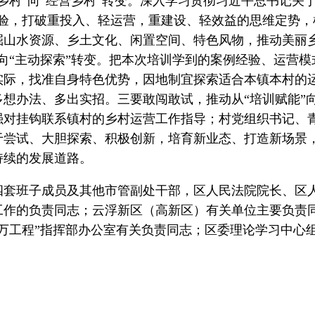
设乡村”向“经营乡村”转变。深入学习贯彻习近平总书记关
经验，打破重投入、轻运营，重建设、轻效益的思维定势
掘山水资源、乡土文化、闲置空间、特色风物，推动美丽
”向“主动探索”转变。把本次培训学到的案例经验、运营
实际，找准自身特色优势，因地制宜探索适合本镇本村的
多想办法、多出实招。三要敢闯敢试，推动从“培训赋能”向
强对挂钩联系镇村的乡村运营工作指导；村党组织书记、
于尝试、大胆探索、积极创新，培育新业态、打造新场景
持续的发展道路。
班子成员及其他市管副处干部，区人民法院院长、区人
工作的负责同志；云浮新区（高新区）有关单位主要负责
千万工程”指挥部办公室有关负责同志；区委理论学习中心