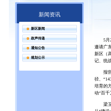
新闻资讯
新区新闻
政声传递
5月2
邀请广
通知公告
新区（
规划公示
记、统
报告会
径、“1
培育的
动“百
梁玉莉