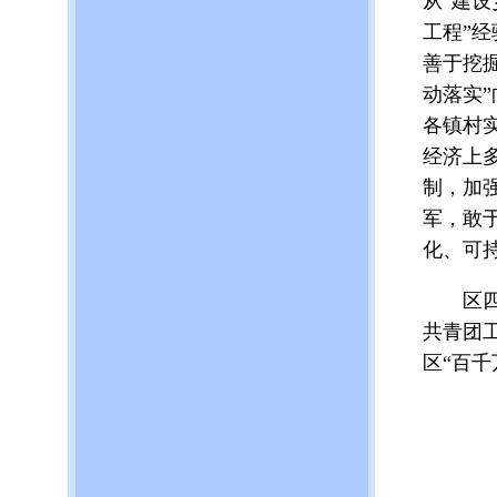
从“建
工程”
善于挖
动落实
各镇村
经济上
制，加
军，敢
化、可
区四套
共青团
区“百