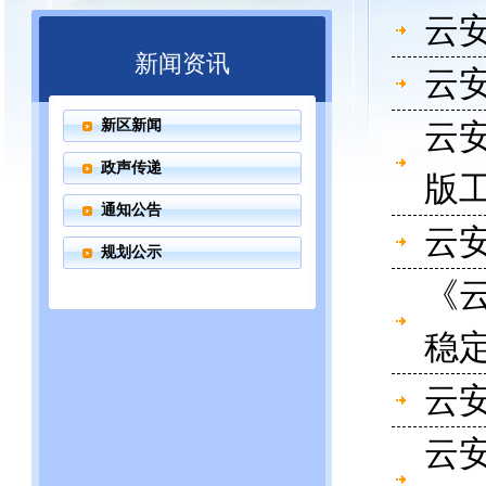
云
新闻资讯
云
新区新闻
云
政声传递
版
通知公告
云
规划公示
《
稳
云
云