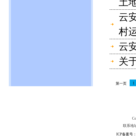
土
云
村
云
关
1
第一页
C
联系地址：
ICP备案号：粤