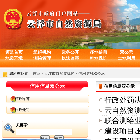
频道首页
组织机构
政务公开
征地信息
双公示
地质环境
测绘管理
执法监察
耕地保护
土地利用
您所在位置：
首页
>
云浮市自然资源局
>
信用信息双公示
信用信息双公示
信用信息双公示
行政处罚决
行政许可
云自然资测
行政处罚
联合测绘
关键字:
建设项目