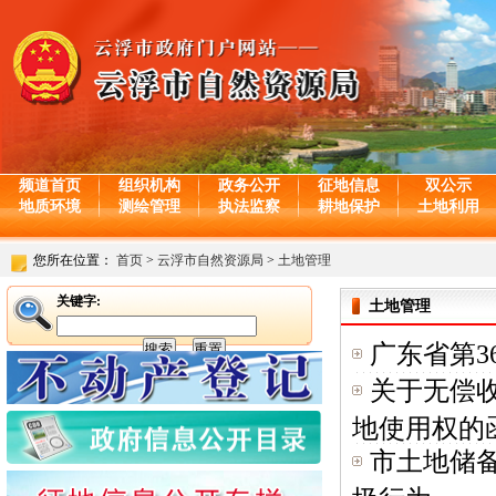
频道首页
组织机构
政务公开
征地信息
双公示
地质环境
测绘管理
执法监察
耕地保护
土地利用
您所在位置：
首页
>
云浮市自然资源局
>
土地管理
关键字:
土地管理
广东省第3
关于无偿
地使用权的
市土地储