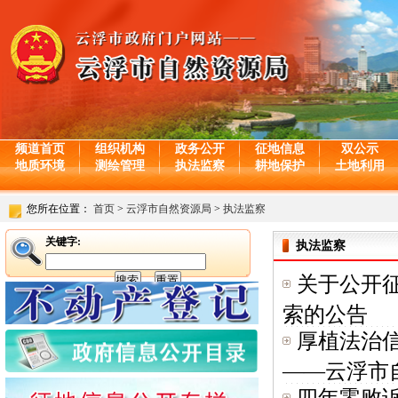
频道首页
组织机构
政务公开
征地信息
双公示
地质环境
测绘管理
执法监察
耕地保护
土地利用
您所在位置：
首页
>
云浮市自然资源局
>
执法监察
关键字:
执法监察
关于公开
索的公告
厚植法治信
——云浮市自.
四年零败