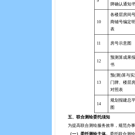
9
牌确认通知
各楼层房间
10
商铺号编定
表
11
房号示意图
预测算成果
12
书
预(测)算与
13
门牌、楼层
对照表
规划报建总
14
图
五、联合测绘委托须知
为提高联合测绘服务效率，规范办事程
（一）
委托测绘主体。
委托联合测