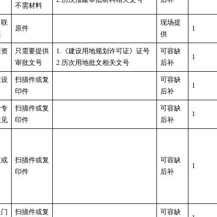
不需材料
目联
现场提
原件
1
表
供
准资
只需要提供
1.《建设用地规划许可证》证号
可容缺
1
审批文号
2.历次用地批文相关文号
后补
建设
扫描件或复
可容缺
1
印件
后补
计专
扫描件或复
可容缺
1
意见
印件
后补
证或
扫描件或复
可容缺
1
印件
后补
址门
扫描件或复
可容缺