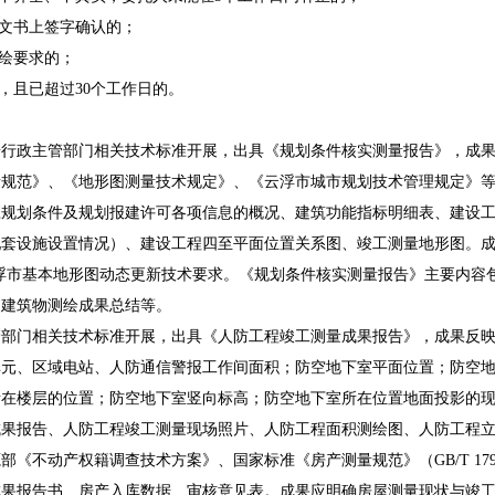
文书上签字确认的；
绘要求的；
且已超过30个工作日的。
政主管部门相关技术标准开展，出具《规划条件核实测量报告》，成果
量规范》、《地形图测量技术规定》、《云浮市城市规划技术管理规定》
应规划条件及规划报建许可各项信息的概况、建筑功能指标明细表、建设
设置情况）、建设工程四至平面位置关系图、竣工测量地形图。成果数据应符合“1
）”并满足云浮市基本地形图动态更新技术要求。《规划条件核实测量报告》主要
、建筑物测绘成果总结等。
门相关技术标准开展，出具《人防工程竣工测量成果报告》，成果反映
单元、区域电站、人防通信警报工作间面积；防空地下室平面位置；防空
所在楼层的位置；防空地下室竖向标高；防空地下室所在位置地面投影的
成果报告、人防工程竣工测量现场照片、人防工程面积测绘图、人防工程
动产权籍调查技术方案》、国家标准《房产测量规范》（GB/T 1798
成果报告书、房产入库数据、审核意见表。成果应明确房屋测量现状与竣