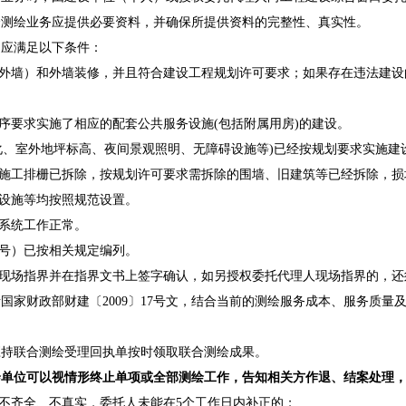
合测绘业务应提供必要资料，并确保所提供资料的完整性、真实性。
，应满足以下条件：
外墙）和外墙装修，并且符合建设工程规划许可要求；如果存在违法建设
要求实施了相应的配套公共服务设施(包括附属用房)的建设。
、室外地坪标高、夜间景观照明、无障碍设施等)已经按规划要求实施建
施工排栅已拆除，按规划许可要求需拆除的围墙、旧建筑等已经拆除，损
设施等均按照规范设置。
系统工作正常。
号）已按相关规定编列。
现场指界并在指界文书上签字确认，如另授权委托代理人现场指界的，还
国家财政部财建〔2009〕17号文，结合当前的测绘服务成本、服务质
应持联合测绘受理回执单按时领取联合测绘成果。
绘
单位
可
以
视情形终止单项或全部测绘工作，告知相关方作退、结案处理
不齐全、不真实，委托人未能在5个工作日内补正的；