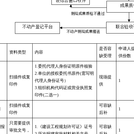
是否容
申请人
资料类型
内容
缺受理
供份数
1.委托代理人身份证明原件核验
2.单位的授权委托书原件(需写明
扫描件或复
现场提
代理人身份证号）
1
印件
供
3.组织机构代码证或营业执照复
印件(二选一)
扫描件或复
可容缺
同
1
印件
后补
只需要提供
划报
1.《建设工程规划许可证》证号
可容缺
审批文号，
1
2.历次报建审批材料相关文号
后补