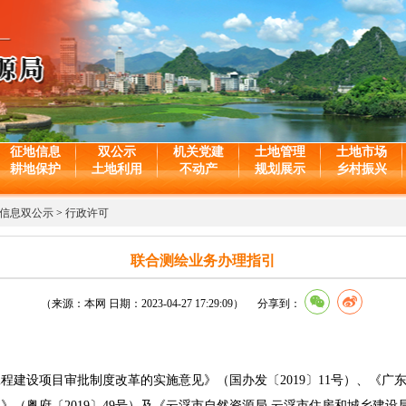
征地信息
双公示
机关党建
土地管理
土地市场
耕地保护
土地利用
不动产
规划展示
乡村振兴
信息双公示
>
行政许可
联合测绘业务办理指引
（来源：本网 日期：2023-04-27 17:29:09） 分享到：
设项目审批制度改革的实施意见》（国办发〔2019〕11号）、《广
（粤府〔2019〕49号）及《云浮市自然资源局 云浮市住房和城乡建