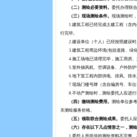
（二）
测绘必要资料。
委托办理联
（三）
现场测绘条件。
现场测绘时
1.建筑工程已经完成土建工程（含内
行完毕。
2.建设单位（个人）已经按照建设时序
3.建筑工程周边环境(包括道路、绿化
4.施工场地已清理完毕，施工用房、
5.室外抽风机、空调设备、户外防护
6.地下室工程内部供电、排风、排水
7.现场门楼号牌（含自编房号、车位
8.不动产测绘时，测绘委托人应进行
（四）
缴纳测绘费用。
测绘单位参考
关测绘服务价格。
（五）
领取
联合
测绘成果。
委托人
（六）
存在以下几点情形之一，测
1.委托人所提供的测绘资料不完整、