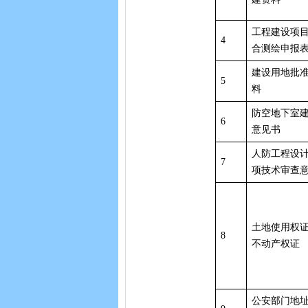
工程建设项
4
合测绘申报
建设用地批
5
料
防空地下室
6
意见书
人防工程设
7
项技术审查
土地使用权
8
不动产权证
公安部门地