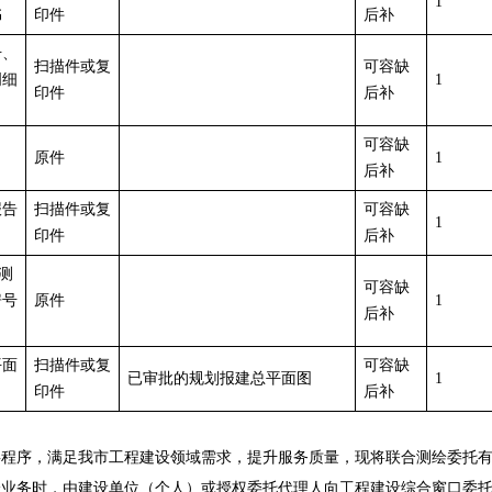
1
书
印件
后补
号、
扫描件或复
可容缺
明细
1
印件
后补
可容缺
原件
1
后补
报告
扫描件或复
可容缺
1
印件
后补
实测
可容缺
房号
原件
1
后补
平面
扫描件或复
可容缺
已审批的规划报建总平面图
1
印件
后补
序，满足我市工程建设领域需求，提升服务质量，现将联合测绘委托有
绘业务时，由建设单位（个人）或授权委托代理人向工程建设综合窗口委