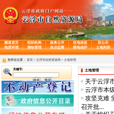
频道首页
组织机构
政务公开
征地信息
双公示
地质环境
测绘管理
执法监察
耕地保护
土地利用
您所在位置：
首页
>
云浮市自然资源局
>
土地管理
关键字:
土地管理
关于云浮
云浮市本级
攻坚克难
召开批...