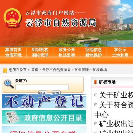
频道首页
组织机构
政务公开
征地信息
双公示
地质环境
测绘管理
执法监察
耕地保护
土地利用
您所在位置：
首页
>
云浮市自然资源局
>
矿业管理
>
矿权市场
关键字:
矿权市场
关于矿业
关于符合
中心
矿业权出