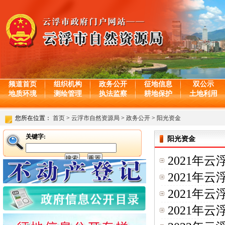
频道首页
组织机构
政务公开
征地信息
双公示
地质环境
测绘管理
执法监察
耕地保护
土地利用
您所在位置：
首页
>
云浮市自然资源局
>
政务公开
>
阳光资金
关键字:
阳光资金
2021年
2021年
2021年
2021年