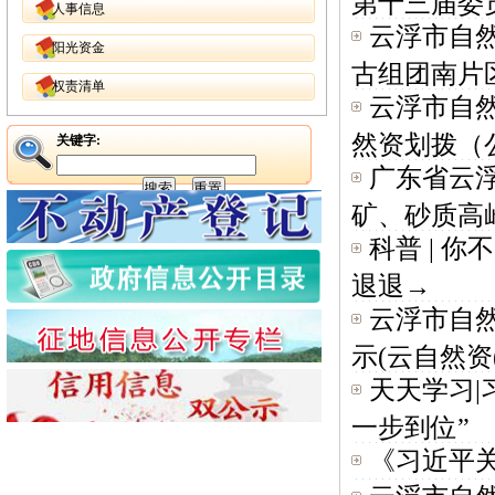
第十三届委员
人事信息
云浮市自
阳光资金
古组团南片区
权责清单
云浮市自
然资划拨（公
关键字:
广东省云
矿、砂质高岭
科普 | 
退退→
云浮市自
示(云自然资(.
天天学习|
一步到位”
《习近平