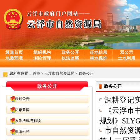
频道首页
组织机构
政务公开
征地信息
双公示
地质环境
测绘管理
执法监察
耕地保护
土地利用
您所在位置：
首页
>
云浮市自然资源局
>
政务公开
政务公开
政务公开
深耕登记实
通知公告
《云浮市
动态要闻
规划》SLYG.
政策法规与解读
市自然资
组织机构