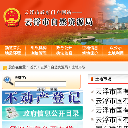
频道首页
组织机构
政务公开
征地信息
双公示
地质环境
测绘管理
执法监察
耕地保护
土地利用
您所在位置：
首页
>
云浮市自然资源局
>
土地市场
关键字:
土地市场
云浮市国
云浮市国
云浮市国
云浮市国