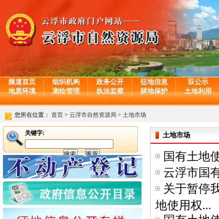
频道首页
组织机构
政务公开
征地信息
双公示
地质环境
测绘管理
执法监察
耕地保护
土地利用
您所在位置：
首页
>
云浮市自然资源局
>
土地市场
关键字:
土地市场
国有土地使
云浮市国
关于暂停我
地使用权...