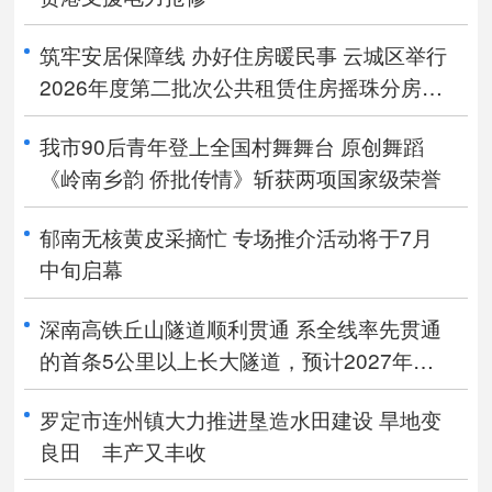
筑牢安居保障线 办好住房暖民事 云城区举行
2026年度第二批次公共租赁住房摇珠分房活
动
我市90后青年登上全国村舞舞台 原创舞蹈
《岭南乡韵 侨批传情》斩获两项国家级荣誉
郁南无核黄皮采摘忙 专场推介活动将于7月
中旬启幕
深南高铁丘山隧道顺利贯通 系全线率先贯通
的首条5公里以上长大隧道，预计2027年建
成通车
罗定市连州镇大力推进垦造水田建设 旱地变
良田 丰产又丰收