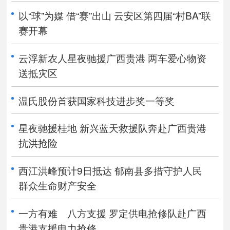
以“球”为媒 借“赛”出山 云安区第四届“村BA”联
赛开幕
云浮新农人星夜驰援广西贵港 两车爱心物资
送抵灾区
温氏股份首获国家科技进步奖一等奖
星夜驰援桂地 新兴蓝天救援队奔赴广西贵港
抗洪抢险
西江洪峰预计9日抵达 郁南县多措守护人民
群众生命财产安全
一方有难 八方支援 罗定供电抢修队赴广西
贵港支援电力抢修