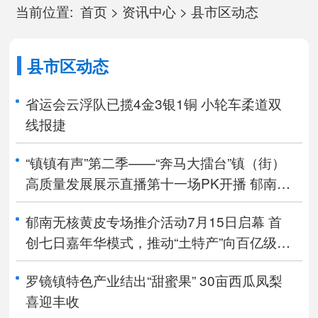
当前位置:
首页
>
资讯中心
>
县市区动态
县市区动态
省运会云浮队已揽4金3银1铜 小轮车柔道双
线报捷
“镇镇有声”第二季——“奔马大擂台”镇（街）
高质量发展展示直播第十一场PK开播 郁南县
河口镇胜出
郁南无核黄皮专场推介活动7月15日启幕 首
创七日嘉年华模式，推动“土特产”向百亿级产
业迈进
罗镜镇特色产业结出“甜蜜果” 30亩西瓜凤梨
喜迎丰收