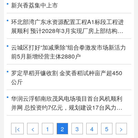
新兴香荔集中上市
环北部湾广东水资源配置工程A1标段工程进
展顺利 预计2028年3月实现厂房上部结构封
顶
云城区打好“加减乘除”组合拳激发市场新活力
前5月新增经营主体2880户
罗定早稻开镰收割 金奖香稻试种亩产超450
公斤
华润云浮郁南欣茂风电场项目首台风机顺利
并网 总投资约7亿元，规划建设17台风力发
电机组
|<
<
1
2
3
4
5
>