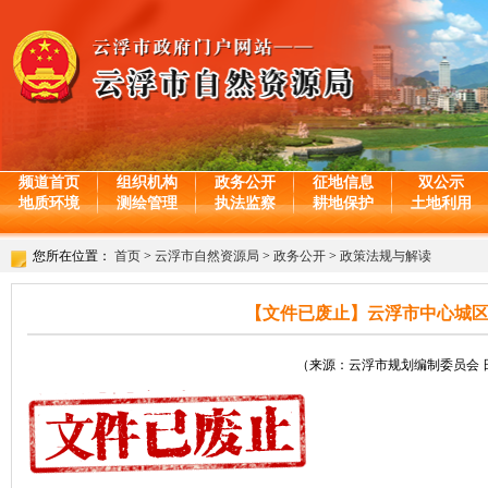
频道首页
组织机构
政务公开
征地信息
双公示
地质环境
测绘管理
执法监察
耕地保护
土地利用
您所在位置：
首页
>
云浮市自然资源局
>
政务公开
>
政策法规与解读
【文件已废止】云浮市中心城区建设
（来源：云浮市规划编制委员会 日期：2