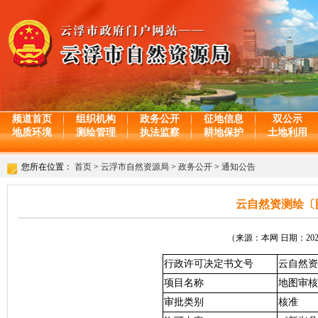
频道首页
组织机构
政务公开
征地信息
双公示
地质环境
测绘管理
执法监察
耕地保护
土地利用
您所在位置：
首页
>
云浮市自然资源局
>
政务公开
>
通知公告
云自然资测绘〔图
（来源：本网 日期：2025-
行政许可决定书文号
云自然资测
项目名称
地图审核
审批类别
核准