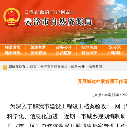
频道首页
组织机构
政务公开
征地信息
双公示
地质环境
测绘管理
执法监察
耕地保护
土地利用
您所在位置：
首页
>
云浮市自然资源局
>
政务公开
>
动态要闻
开展城建档案管理工作调
（来源：本网 日期：2025-
为深入了解我市建设工程竣工档案验收“一网（
科学化、信息化迈进，近期，市城乡规划编制研
县（市、区）自然资源局开展城建档案管理工作