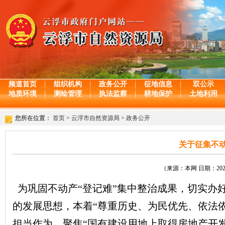
频道首页
组织机构
政务公开
征地信息
双公示
地质环境
测绘管理
执法监察
耕地保护
土地利用
您所在位置：
首页
>
云浮市自然资源局
>
政务公开
关于征集不动
（来源：本网 日期：2025-
为巩固不动产“登记难”集中整治成果，切实办
的发展思想，本着“尊重历史、为民优先、依法
担当作为，聚焦“国有建设用地上取得房地产开