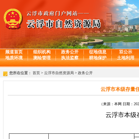
频道首页
组织机构
政务公开
征地信息
双公示
地质环境
测绘管理
执法监察
耕地保护
土地利用
您所在位置：
首页
>
云浮市自然资源局
>
政务公开
云浮市本级存量住
（来源：本网 日期：2024-
云浮市本级