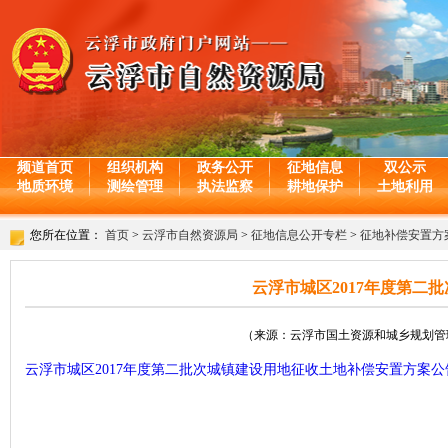
频道首页
组织机构
政务公开
征地信息
双公示
地质环境
测绘管理
执法监察
耕地保护
土地利用
您所在位置：
首页
>
云浮市自然资源局
>
征地信息公开专栏
>
征地补偿安置方
云浮市城区2017年度第二
（来源：云浮市国土资源和城乡规划管理局 日期
云浮市城区2017年度第二批次城镇建设用地征收土地补偿安置方案公告.