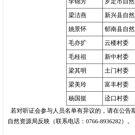
李锦芳
罗定市自然
梁洁燕
新兴县自然
姚景怀
郁南县自然
毛亦扩
云楼村委
毛桂祖
新中村委
梁其明
土门村委 
梁美玲
富丰村委
杨国挺
迳口村委
若对听证会参与人员名单有异议的，请在公告期限内（
自然资源局反映（联系电话：0766-8936282）。