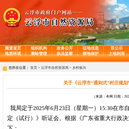
频道首页
组织机构
政务公开
征地信息
双公示
地质环境
测绘管理
执法监察
耕地保护
土地利用
您所在位置：
首页
>
云浮市自然资源局
>
乡村振兴
关于《云浮市“通则式”村庄规
（来源：本网 日期：2025-
我局定于2025年6月23日（星期一）15:30
定（试行）》听证会。根据《广东省重大行政决
下：