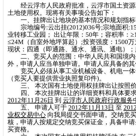
经云浮市人民政府批准，云浮市国土资
土地使用权。现将有关事项公告如下：
一、挂牌出让地块的基本情况和规划指标
宗地编号
:
云出挂
(2012)036
号
;
宗地面积
:
1
业转移工业园；
出让年限：
50
年；容积率：≥
≤
24M
（自室外地坪算起）
;
投资强度：
1500
万
现状：四通（即通路、通水、通讯、通电）；
二、
竞买人的范围：
中华人民共和国境内
外
，申请人应当单独申请。申请人应具备的其
竞买人必须
从事工业机械设备、机电一体
（竞买人要提供营业执照复印件
)
。
三、 本次国有土地使用权挂牌出让按照
四、 本次挂牌出让的详细资料和具体要
2012
年
11
月
26
日
到
云浮市人民政府行政服务
五、 申请人可于
2012
年
11
月
13
日
至
201
业权交易中心
向我局提交书面申请。交纳竞
核，申请人按规定交纳竞买保证金，具备申
买资格。