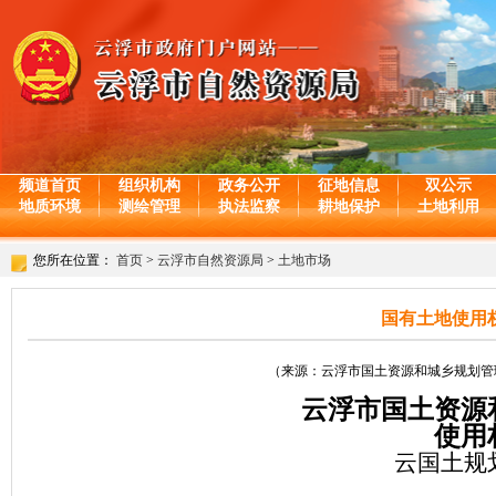
频道首页
组织机构
政务公开
征地信息
双公示
地质环境
测绘管理
执法监察
耕地保护
土地利用
您所在位置：
首页
>
云浮市自然资源局
>
土地市场
国有土地使用权
（来源：云浮市国土资源和城乡规划管理局 日期
云浮市国土资源
使用
云国土规