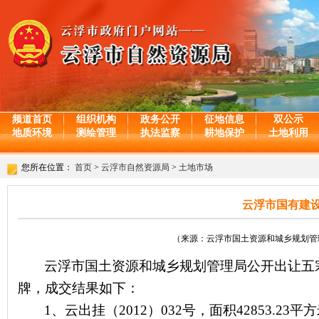
频道首页
组织机构
政务公开
征地信息
双公示
地质环境
测绘管理
执法监察
耕地保护
土地利用
您所在位置：
首页
>
云浮市自然资源局
>
土地市场
云浮市国有建
（来源：云浮市国土资源和城乡规划管理局 日期
云浮市国土资源和城乡规划管理局公开出让五
牌，成交结果如下：
1
、云出挂（
2012
）
032
号，面积
42853.23
平方