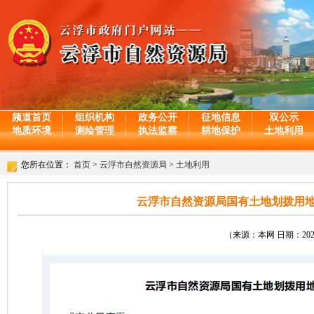
频道首页
组织机构
政务公开
征地信息
双公示
地质环境
测绘管理
执法监察
耕地保护
土地利用
您所在位置：
首页
>
云浮市自然资源局
>
土地利用
云浮市自然资源局国有土地划拨用地批
（来源：本网 日期：2025-