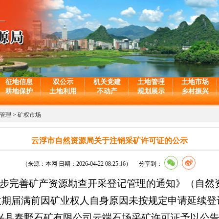
征地信息
双公示
机关党建
土地管理
土地市场
耕地保护
土地利用
不动产
规划展示
乡村振兴
管理
>
矿权市场
云浮市自然资源局关于注销采矿许可证的公示
（来源：本网 日期：2026-04-22 08:25:16） 分享到：
完善矿产资源勘查开采登记管理的通知》（自然资规
有效期届满前因矿业权人自身原因未按规定申请延续
兴县泰野石矿有限公司云端石场采矿许可证予以公