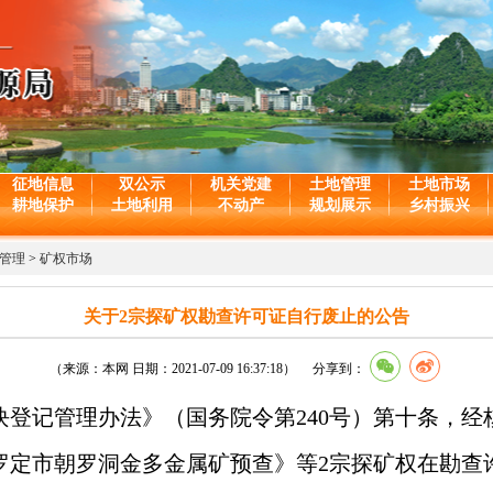
征地信息
双公示
机关党建
土地管理
土地市场
耕地保护
土地利用
不动产
规划展示
乡村振兴
管理
>
矿权市场
关于2宗探矿权勘查许可证自行废止的公告
（来源：本网 日期：2021-07-09 16:37:18） 分享到：
记管理办法》（国务院令第240号）第十条，经
罗定市朝罗洞金多金属矿预查》等2宗探矿权在勘查