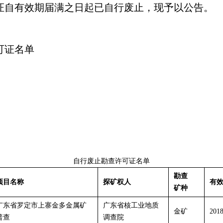
证自有效期届满之日起已自行废止，现予以公告。
可证名单
自行废止勘查许可证名单
勘查
项目名称
探矿权人
有
矿种
广东省罗定市上寨金多金属矿
广东省核工业地质
金矿
20
普查
调查院