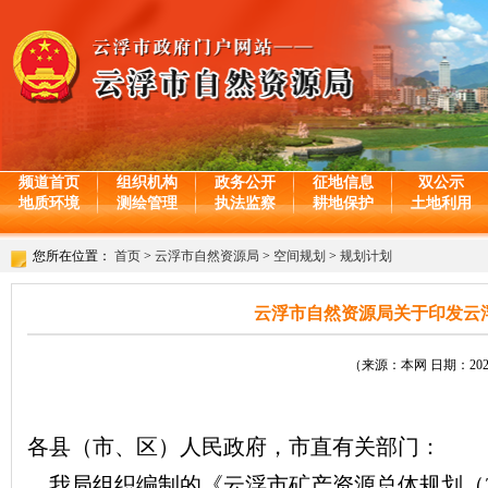
频道首页
组织机构
政务公开
征地信息
双公示
地质环境
测绘管理
执法监察
耕地保护
土地利用
您所在位置：
首页
>
云浮市自然资源局
>
空间规划
>
规划计划
云浮市自然资源局关于印发云浮市
（来源：本网 日期：2023-
各县（市、区）人民政府，市直有关部门：
我局组织编制的《云浮市矿产资源总体规划（20