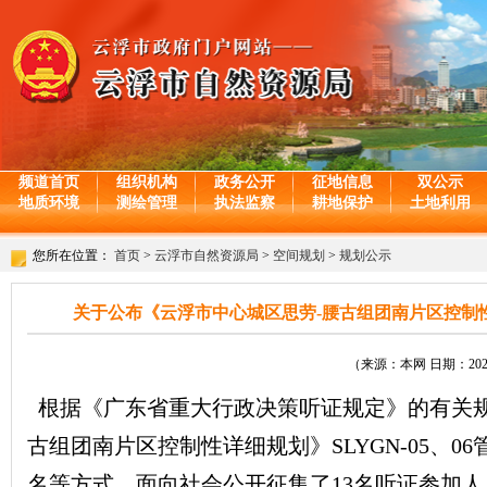
频道首页
组织机构
政务公开
征地信息
双公示
地质环境
测绘管理
执法监察
耕地保护
土地利用
您所在位置：
首页
>
云浮市自然资源局
>
空间规划
>
规划公示
关于公布《云浮市中心城区思劳-腰古组团南片区控制性
（来源：本网 日期：2025-
根据《广东省重大行政决策听证规定》的有关规定，
古组团南片区控制性详细规划》SLYGN-05、
名等方式，面向社会公开征集了13名听证参加