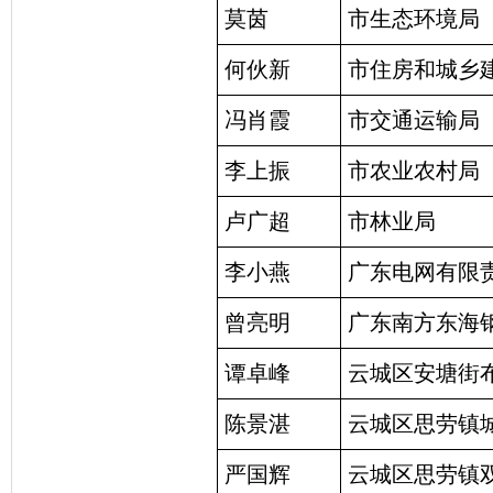
莫茵
市生态环境局
何伙新
市住房和城乡
冯肖霞
市交通运输局
李上振
市农业农村局
卢广超
市林业局
李小燕
广东电网有限
曾亮明
广东南方东海
谭卓峰
云城区安塘街
陈景湛
云城区思劳镇
严国辉
云城区思劳镇