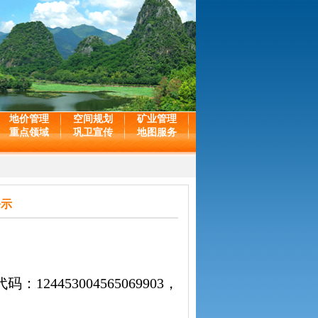
地价管理
空间规划
矿业管理
重点领域
巩卫宣传
地图服务
公示
53004565069903，