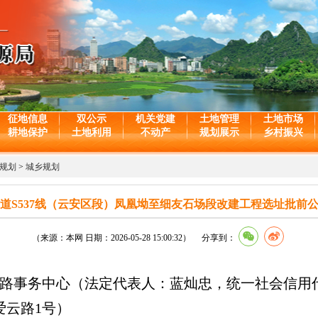
征地信息
双公示
机关党建
土地管理
土地市场
耕地保护
土地利用
不动产
规划展示
乡村振兴
规划
>
城乡规划
道S537线（云安区段）凤凰坳至细友石场段改建工程选址批前
（来源：本网 日期：2026-05-28 15:00:32） 分享到：
务中心（法定代表人：蓝灿忠，统一社会信用代码：1244
爱云路1号）