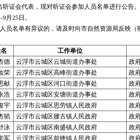
5名听证会代表，现对听证会参加人员名单进行公告
—9月25日。
名单有异议的，请及时向市自然资源局反映（联系电话：
姓名
工作单位
杏德
云浮市云城区云城街道办事处
政
汝荣
云浮市云城区高峰街道办事处
政
思献
云浮市云城区河口街道办事处
政
永浩
云浮市云城区安塘街道办事处
政
俊宇
云浮市云城区思劳镇人民政府
政
杰韬
云浮市云城区腰古镇人民政府
政
舒泳
云浮市云城区南盛镇人民政府
政
学军
云浮市云城区前锋镇人民政府
政