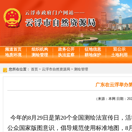
频道首页
组织机构
政务公开
征地信息
双公示
地质环境
测绘管理
执法监察
耕地保护
土地利用
您所在位置：
首页
>
云浮市自然资源局
>
测绘管理
广东在云浮举办第
（来源：本网 日期：2023-
今年的8月29日是第20个全国测绘法宣传日，
公众国家版图意识，倡导规范使用标准地图，8