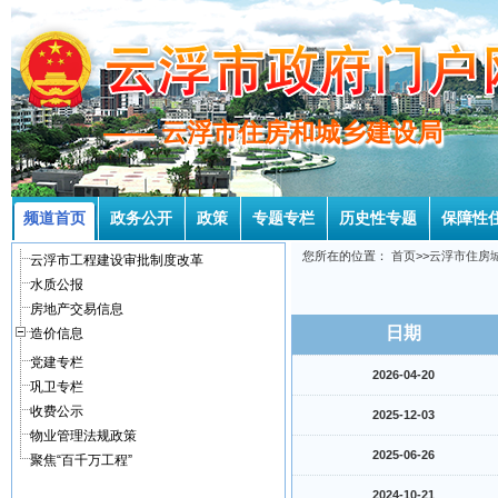
—— 云浮市住房和城乡建设局
—— 云浮市住房和城乡建设局
频道首页
政务公开
政策
专题专栏
历史性专题
保障性
您所在的位置：
首页
>>
云浮市住房
云浮市工程建设审批制度改革
水质公报
房地产交易信息
日期
造价信息
党建专栏
2026-04-20
巩卫专栏
收费公示
2025-12-03
物业管理法规政策
2025-06-26
聚焦“百千万工程”
2024-10-21