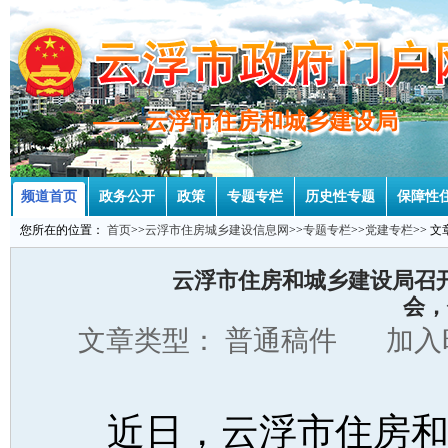
—— 云浮市住房和城乡建设局
—— 云浮市住房和城乡建设局
频道首页
政务公开
政策
专题专栏
历史性专题
保障性
您所在的位置：
首页
>>
云浮市住房城乡建设信息网
>>
专题专栏
>>
党建专栏
>> 
云浮市住房和城乡建设局召
会，
文章类型： 普通稿件 加入时
近日，云浮市住房和城