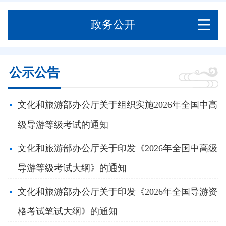
政务公开
公示公告
文化和旅游部办公厅关于组织实施2026年全国中高
级导游等级考试的通知
文化和旅游部办公厅关于印发《2026年全国中高级
导游等级考试大纲》的通知
文化和旅游部办公厅关于印发《2026年全国导游资
格考试笔试大纲》的通知