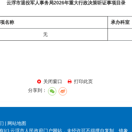
云浮市退役军人事务局202
6
年重大行政决策听证事项目录
项名称
承办
科室
无
关闭窗口
打印此页
分享到：
们
|
网站地图
有(c) 云浮市人民政府门户网站，未经许可不得擅自复制、镜象