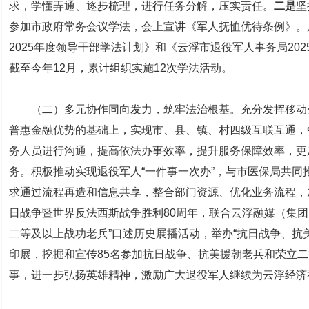
求，学懂弄通、逐步梳理，进行任务分解，压实责任。
二是
坚
参加市政府常务会议学法，会上宣讲《军人抚恤优待条例》。
2025年度领导干部学法计划》和《云浮市退役军人事务局20
截至今年12月，累计组织实施12次学法活动。
（二）多元协作同向发力，筑牢法治根基。充分发挥移动公
普惠金融优势的基础上，实现市、县、镇、村四级互联互通，
务人员进行沟通，提高依法办事效率，提升服务保障效率，更
务。积极推动实现退役军人“一件事一次办”，与市医保局共同
求通过流程再造和信息共享，整合部门资源、优化业务流程，
日战争暨世界反法西斯战争胜利80周年，联合云浮融媒（集团
二等及以上战功老兵”口述历史展播活动，举办“抗日战争、抗
印展，挖掘和宣传85名参加抗日战争、抗美援朝老兵和荣立
事，进一步弘扬英雄精神，激励广大退役军人继续为云浮经济