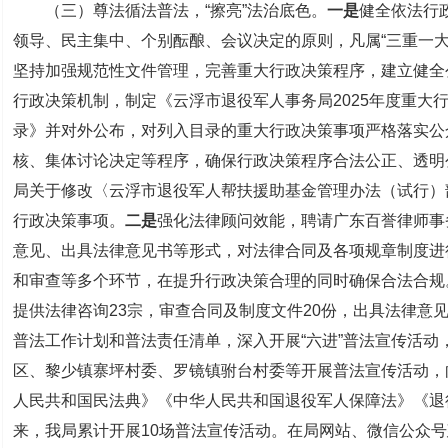
（三）尊法循法普法，“擦亮”法治底色。
一是
健全依法行
领导、民主集中、个别酝酿、会议决定的原则，凡属“三重一大
坚持加强规范性文件管理，完善重大行政决策程序，建立健全
行政决策机制，制定《云浮市退役军人事务局2025年度重大
录》并对外公布，对列入目录的重大行政决策事项严格落实公
核、集体讨论决定等程序，确保行政决策程序合法公正、透明
局关于修改〈云浮市退役军人帮扶援助基金管理办法（试行）
行政决策事项。
二是
强化法律顾问效能，聘请广东百誉律师事
意见、出具法律意见书等形式，对法律合同及各项规章制度进
和审查等多个环节，在提升行政决策合理的同时确保合法合规
提供法律咨询23宗，审查合同及制度文件20份，出具法律意见
普法工作计划和普法责任清单，深入开展“六进”普法宣传活动
区、黎少镇寨坪村委、罗镜镇驸台村委等开展普法宣传活动，
人民共和国民法典》《中华人民共和国退役军人保障法》《退
来，我局累计开展10场普法宣传活动。在局网站、微信公众