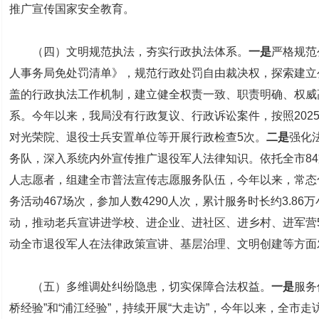
推广宣传国家安全教育。
（四）文明规范执法，夯实行政执法体系。
一是
严格规范
人事务局免处罚清单》，规范行政处罚自由裁决权，探索建立
盖的行政执法工作机制，建立健全权责一致、职责明确、权威
系。今年以来，我局没有行政复议、行政诉讼案件，按照202
对光荣院、退役士兵安置单位等开展行政检查5次。
二是
强化
务队，深入系统内外宣传推广退役军人法律知识。依托全市84
人志愿者，组建全市普法宣传志愿服务队伍，今年以来，常态
务活动467场次，参加人数4290人次，累计服务时长约3.86
动，推动老兵宣讲进学校、进企业、进社区、进乡村、进军营5
动全市退役军人在法律政策宣讲、基层治理、文明创建等方面
（五）多维调处纠纷隐患，切实保障合法权益。
一是
服务
桥经验”和“浦江经验”，持续开展“大走访”，今年以来，全市走