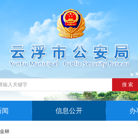
搜 索
新闻
信息公开
办
金林