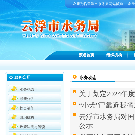
欢迎光临云浮市水务局网站频道！ 今
频道首页
组织机构
政务公开
水务动态
水务动态
关于划定2024
最新公告
“小犬”已靠近我
权责清单
云浮市水务局对国
组织机构
公示
政策法规与解读