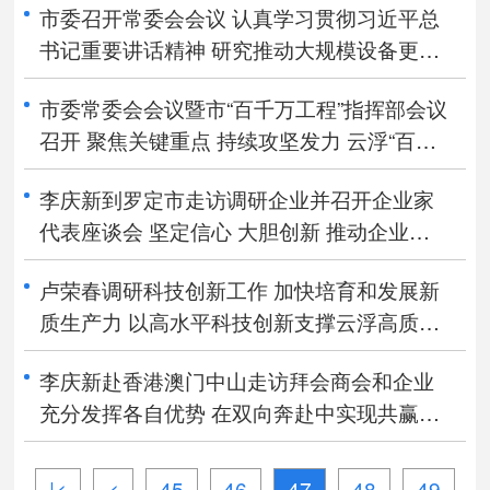
市委召开常委会会议 认真学习贯彻习近平总
书记重要讲话精神 研究推动大规模设备更新
和消费品以旧换新 卢荣春主持会议
市委常委会会议暨市“百千万工程”指挥部会议
召开 聚焦关键重点 持续攻坚发力 云浮“百千
万工程”努力走在全省前列 卢荣春主持会议并
李庆新到罗定市走访调研企业并召开企业家
讲话
代表座谈会 坚定信心 大胆创新 推动企业发
展实现更大突破
卢荣春调研科技创新工作 加快培育和发展新
质生产力 以高水平科技创新支撑云浮高质量
发展
李庆新赴香港澳门中山走访拜会商会和企业
充分发挥各自优势 在双向奔赴中实现共赢发
展
|<
<
45
46
47
48
49