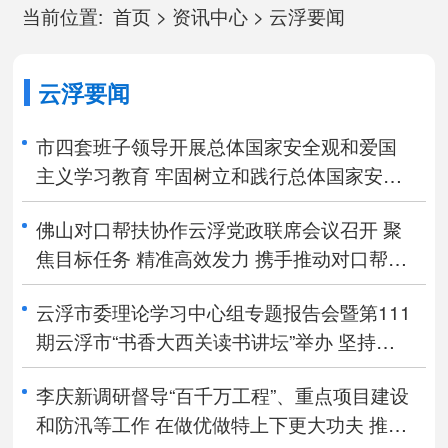
当前位置:
首页
>
资讯中心
>
云浮要闻
云浮要闻
市四套班子领导开展总体国家安全观和爱国
主义学习教育 牢固树立和践行总体国家安全
观 切实以高水平安全保障云浮高质量发展
佛山对口帮扶协作云浮党政联席会议召开 聚
焦目标任务 精准高效发力 携手推动对口帮扶
协作迈上新台阶
云浮市委理论学习中心组专题报告会暨第111
期云浮市“书香大西关读书讲坛”举办 坚持以
政治安全为统领 不断开创云浮国家安全工作
李庆新调研督导“百千万工程”、重点项目建设
新局面
和防汛等工作 在做优做特上下更大功夫 推动