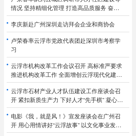
情况 坚持精细化管理 打造高品质服务 奋力
开创“近悦远来”人才工作新局面
李庆新赴广州深圳走访拜会企业和商协会
卢荣春率云浮市党政代表团赴深圳市考察学
习
云浮市机构改革工作会议召开 高标准严要求
推进机构改革工作 全面增创云浮现代化建设
关键新优势 卢荣春出席会议并讲话
云浮市石材产业人才队伍建设工作座谈会召
开 紧扣新质生产力 下好人才“先手棋” 凝心聚
力推动云浮石材产业高质量发展 卢荣春主持
电影《我，就是风！》宣发座谈会在广州召
会议并讲话
开 用心用情讲好“云浮故事” 以文化事业发展
赋能云浮高质量发展