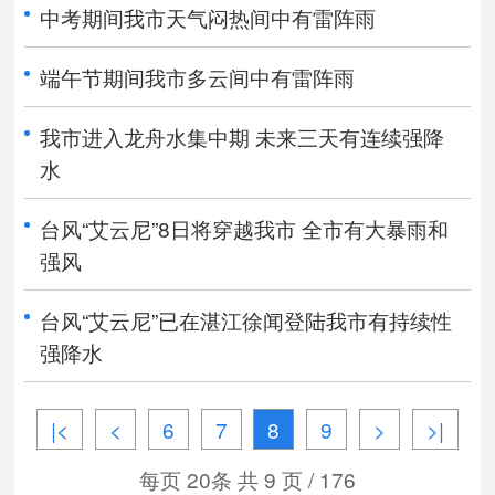
中考期间我市天气闷热间中有雷阵雨
端午节期间我市多云间中有雷阵雨
我市进入龙舟水集中期 未来三天有连续强降
水
台风“艾云尼”8日将穿越我市 全市有大暴雨和
强风
台风“艾云尼”已在湛江徐闻登陆我市有持续性
强降水
|<
<
6
7
8
9
>
>|
每页 20条 共 9 页 / 176