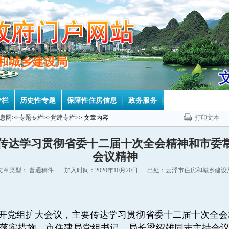
房和城乡建设局
房和城乡建设局
专栏
历史性专题
保障性住房信息
政务服务
息网
>>
专题专栏
>>
党建专栏
>> 文章内容
打印文本
传达学习贯彻省委十二届十次全会精神和市委
会议精神
文章类型： 普通稿件 加入时间：2020年10月20日 出处：云浮市住房和城乡建设
召开党组扩大会议，主要传达学习贯彻省委十二届十次全
落实措施。市住建局党组书记、局长梁绍雄同志主持会