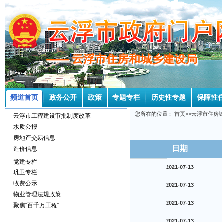
—— 云浮市住房和城乡建设局
—— 云浮市住房和城乡建设局
频道首页
政务公开
政策
专题专栏
历史性专题
保障性
您所在的位置：
首页
>>
云浮市住房
云浮市工程建设审批制度改革
水质公报
房地产交易信息
日期
造价信息
党建专栏
2021-07-13
巩卫专栏
收费公示
2021-07-13
物业管理法规政策
2021-07-13
聚焦“百千万工程”
2021-07-13