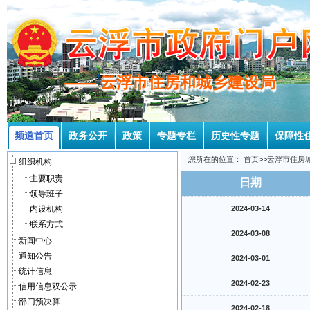
—— 云浮市住房和城乡建设局
—— 云浮市住房和城乡建设局
频道首页
政务公开
政策
专题专栏
历史性专题
保障性
您所在的位置：
首页
>>
云浮市住房
组织机构
主要职责
日期
领导班子
内设机构
2024-03-14
联系方式
2024-03-08
新闻中心
通知公告
2024-03-01
统计信息
2024-02-23
信用信息双公示
部门预决算
2024-02-18