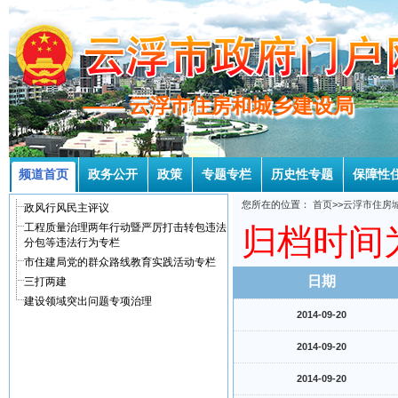
—— 云浮市住房和城乡建设局
—— 云浮市住房和城乡建设局
频道首页
政务公开
政策
专题专栏
历史性专题
保障性
您所在的位置：
首页
>>
云浮市住房
政风行风民主评议
工程质量治理两年行动暨严厉打击转包违法
归档时间为：
分包等违法行为专栏
市住建局党的群众路线教育实践活动专栏
日期
三打两建
建设领域突出问题专项治理
2014-09-20
2014-09-20
2014-09-20