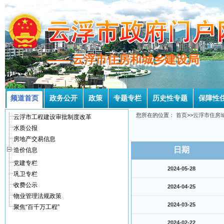
—— 云浮市住房和城乡建设局
—— 云浮市住房和城乡建设局
频道首页
政务公开
政策
专题专栏
历史性专题
保障性
您所在的位置：
首页
>>
云浮市住房
云浮市工程建设审批制度改革
水质公报
房地产交易信息
日期
造价信息
党建专栏
2024-05-28
巩卫专栏
收费公示
2024-04-25
物业管理法规政策
2024-03-25
聚焦“百千万工程”
2024-02-22