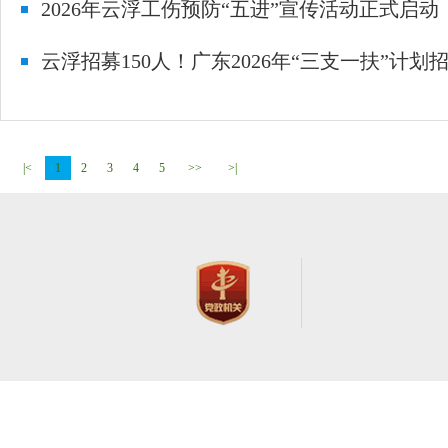
2026年云浮工伤预防“五进”宣传活动正式启动
云浮招募150人！广东2026年“三支一扶”计划
|<
1
2
3
4
5
>>
>|