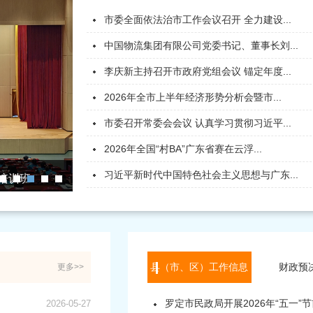
市委全面依法治市工作会议召开 全力建设...
中国物流集团有限公司党委书记、董事长刘...
李庆新主持召开市政府党组会议 锚定年度...
2026年全市上半年经济形势分析会暨市...
市委召开常委会会议 认真学习贯彻习近平...
2026年全国“村BA”广东省赛在云浮...
云浮市开展《云
习近平新时代中国特色社会主义思想与广东...
策培训班
工作专题调研
县（市、区）工作信息
财政预
更多>>
罗定市民政局开展2026年“五一”节前
2026-05-27