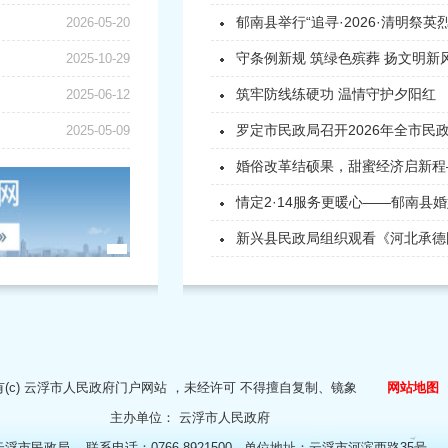
郁南县举行“追寻·2026·清明祭英烈”
2026-05-20
守条例新规 筑绿色殡葬 扬文明新风
2025-10-29
筑牢防线练硬功 温情守护夕阳红
2025-06-12
罗定市民政局召开2026年全市民
2025-05-09
婚俗改革结硕果，甜蜜经济启新程——
情定2·14服务更暖心——郁南县婚姻
新兴县民政局组织观看《河北承德国恩
(c)
云浮市人民政府门户网站
，未经许可 不得擅自复制、镜象
网站地图
主办单位：
云浮市人民政府
云浮市民政局
联系电话：0766-8921500
单位地址：云浮市河滨西路35号