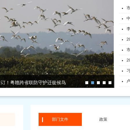
2
2
签订！粤赣跨省联防守护迁徙候鸟
绿
部门文件
政策