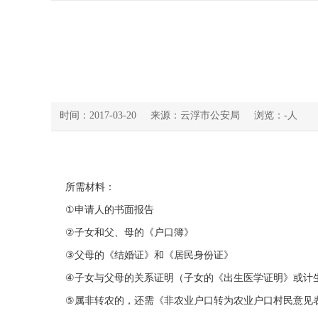
时间：2017-03-20
来源：云浮市公安局
浏览：
-
人
所需材料：
①
申请人的书面报告
②
子女和父、母的《户口簿》
③
父母的《结婚证》和《居民身份证》
④
子女与父母的关系证明（子女的《出生医学证明》或计
⑤
属非转农的，还需《非农业户口转为农业户口村民意见