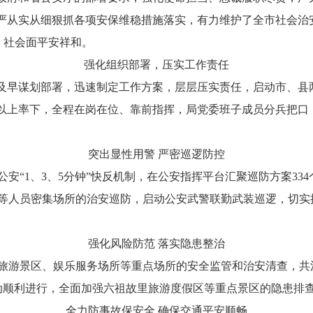
从严从实从细狠抓各项安保维稳措施落实，有力维护了全市社会治
，社会面平安祥和。
强化组织部署，压实工作责任
及早谋划部署，迅速制定工作方案，层层压实责任，启动市、县
导以上率下，全程在岗在位、靠前指挥，局党委班子成员分兵把口
突出显性用警 严密巡逻防控
1、3、5分钟”快反机制，在公安指挥平台汇聚巡防方案334个
等人员密集场所的治安巡防，启动公安武警联勤武装巡逻，切实
强化风险防范 落实隐患整治
景区、娱乐服务场所等重点场所的安全监管和治安清查，共清查
活动顺利进行，全面加强六祖故里旅游度假区等重点景区的隐患排
全力防事故保安全 确保交通平安顺畅