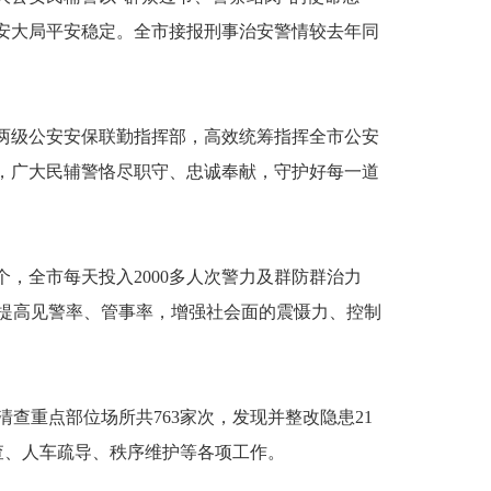
安大局平安稳定。全市接报刑事治安警情较去年同
两级公安安保联勤指挥部，高效统筹指挥全市公安
，广大民辅警恪尽职守、忠诚奉献，守护好每一道
，全市每天投入2000多人次警力及群防群治力
提高见警率、管事率，增强社会面的震慑力、控制
重点部位场所共763家次，发现并整改隐患21
查、人车疏导、秩序维护等各项工作。