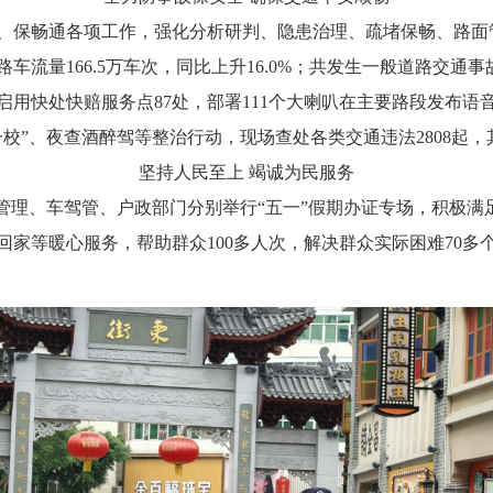
保畅通各项工作，强化分析研判、隐患治理、疏堵保畅、路面
量166.5万车次，同比上升16.0%；共发生一般道路交通事故
启用快处快赔服务点87处，部署111个大喇叭在主要路段发布
校”、夜查酒醉驾等整治行动，现场查处各类交通违法2808起，
坚持人民至上 竭诚为民服务
理、车驾管、户政部门分别举行“五一”假期办证专场，积极满
家等暖心服务，帮助群众100多人次，解决群众实际困难70多